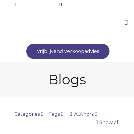
072 - 52 72 000
info@lucamakelaardij.nl
Vrijblijvend verkoopadvies
Blogs
Categories
Tags
Authors
Show all